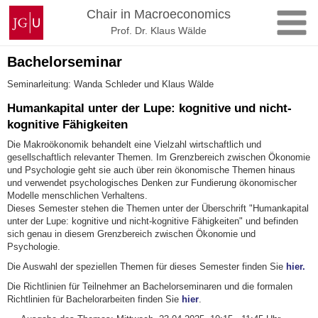
Skip
Johannes
Chair in Macroeconomics
to
Gutenberg
Prof. Dr. Klaus Wälde
content
University
Mainz
Bachelorseminar
Seminarleitung: Wanda Schleder und Klaus Wälde
Humankapital unter der Lupe: kognitive und nicht-
kognitive Fähigkeiten
Die Makroökonomik behandelt eine Vielzahl wirtschaftlich und
gesellschaftlich relevanter Themen. Im Grenzbereich zwischen Ökonomie
und Psychologie geht sie auch über rein ökonomische Themen hinaus
und verwendet psychologisches Denken zur Fundierung ökonomischer
Modelle menschlichen Verhaltens.
Dieses Semester stehen die Themen unter der Überschrift "Humankapital
unter der Lupe: kognitive und nicht-kognitive Fähigkeiten" und befinden
sich genau in diesem Grenzbereich zwischen Ökonomie und
Psychologie.
Die Auswahl der speziellen Themen für dieses Semester finden Sie
hier.
Die Richtlinien für Teilnehmer an Bachelorseminaren und die formalen
Richtlinien für Bachelorarbeiten finden Sie
hier
.