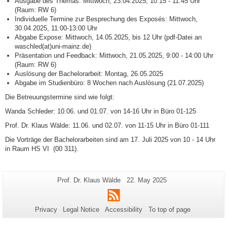
Ausgabe des Themas: Mittwoch, 23.04.2025, 10:15 - 11:45 Uhr
(Raum: RW 6)
Individuelle Termine zur Besprechung des Exposés: Mittwoch,
30.04.2025, 11:00-13:00 Uhr
Abgabe Expose: Mittwoch, 14.05.2025, bis 12 Uhr (pdf-Datei an
waschled(at)uni-mainz.de)
Präsentation und Feedback: Mittwoch, 21.05.2025, 9:00 - 14:00 Uhr
(Raum: RW 6)
Auslösung der Bachelorarbeit: Montag, 26.05.2025
Abgabe im Studienbüro: 8 Wochen nach Auslösung (21.07.2025)
Die Betreuungstermine sind wie folgt:
Wanda Schleder: 10.06. und 01.07. von 14-16 Uhr in Büro 01-125
Prof. Dr. Klaus Wälde: 11.06. und 02.07. von 11-15 Uhr in Büro 01-111
Die Vorträge der Bachelorarbeiten sind am 17. Juli 2025 von 10 - 14 Uhr
in Raum HS VI (00 311).
Additional
Page-
Last
Prof. Dr. Klaus Wälde
22. May 2025
Name:
Update:
information
RSS
about
Privacy
Legal Notice
Accessibility
To top of page
this
page