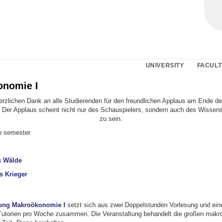
UNIVERSITY
FACULT
nomie I
erzlichen Dank an alle Studierenden für den freundlichen Applaus am Ende der
. Der Applaus scheint nicht nur des Schauspielers, sondern auch des Wissens
zu sein.
th semester
s Wälde
s Krieger
tung Makroökonomie I
setzt sich aus zwei Doppelstunden Vorlesung und ein
Tutorien pro Woche zusammen. Die Veranstaltung behandelt die großen mak