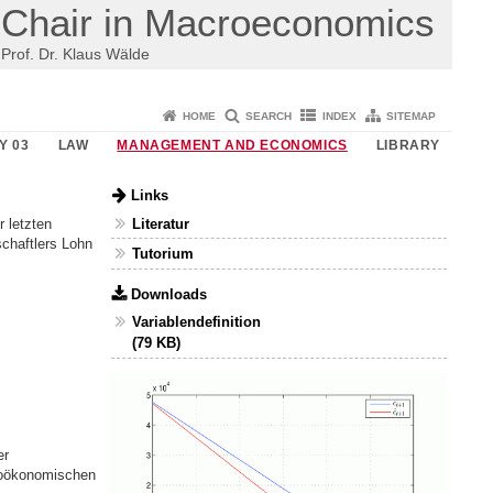
Chair in Macroeconomics
Prof. Dr. Klaus Wälde
HOME
SEARCH
INDEX
SITEMAP
Y 03
LAW
MANAGEMENT AND ECONOMICS
LIBRARY
Links
Literatur
 letzten
chaftlers Lohn
Tutorium
Downloads
Variablendefinition
(79 KB)
er
roökonomischen