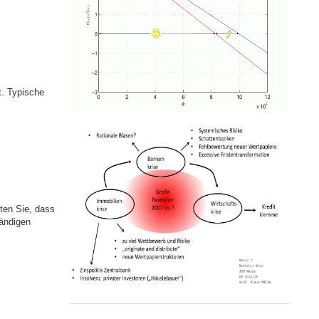
. Typische
ten Sie, dass
tändigen