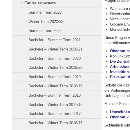
Fragen unserer 
Earlier semesters
Wachstum u
Summer Term 2023
Ölpreisscho
Verteilungsg
Winter Term 2022/23
Globale Er
Menschliche
Summer Term 2022
Diese Fragen w
Bachelor – Summer Term 2021
makroökonomis
Bachelor – Winter Term 2020/21
Ökonomis
Konjunkturz
Bachelor – Summer Term 2020
Die Zentra
Arbeitslosi
Bachelor – Winter Term 2019/20
Investition
Bachelor – Summer Term 2019
Fiskalpolit
Sobald die daz
Bachelor – Winter Term 2018/19
die Vorlesungsu
Bachelor – Summer Term 2018
Unterlagen fin
Mainzer Spezial
Bachelor – Winter Term 2017/18
Umweltök
Bachelor – Summer Term 2017
Ökonomik 
Bachelor – Winter Term 2016/17
Schließlich gib