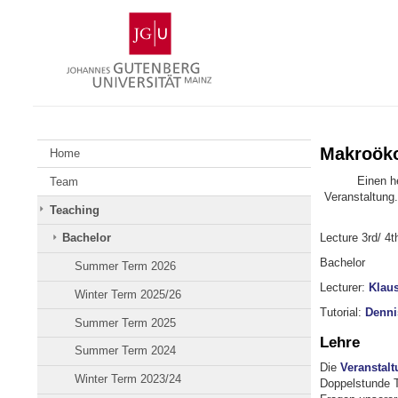
Skip
Johannes
to
Gutenberg
content
University
Mainz
Makroöko
Home
Einen h
Team
Veranstaltung
Teaching
Lecture 3rd/ 4
Bachelor
Bachelor
Summer Term 2026
Lecturer:
Klau
Winter Term 2025/26
Tutorial:
Denni
Summer Term 2025
Lehre
Summer Term 2024
Die
Veranstal
Winter Term 2023/24
Doppelstunde 