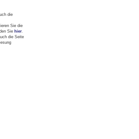
uch die
llieren Sie die
nden Sie
hier
.
uch die Seite
lesung