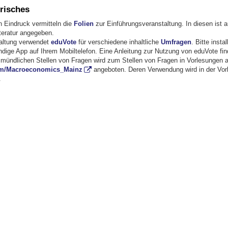
risches
n Eindruck vermitteln die
Folien
zur Einführungsveranstaltung. In diesen ist a
iteratur angegeben.
altung verwendet
eduVote
für verschiedene inhaltliche
Umfragen
. Bitte insta
dige App auf Ihrem Mobiltelefon. Eine Anleitung zur Nutzung von eduVote fi
ündlichen Stellen von Fragen wird zum Stellen von Fragen in Vorlesungen a
.fm/Macroeconomics_Mainz
angeboten. Deren Verwendung wird in der Vor
.