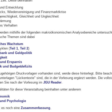
Zeit. Diese beinhalten
nd Entwicklung
cks, Wiedervereinigung und Finanzmarktkrise
erechtigkeit, Gleichheit und Ungleichheit
wärmung
s Verhalten
erden mithilfe der folgenden makroökonomischen Analysebereiche untersucht
che Themen sind dabei
ches Wachstum
yklen (
Teil 1
,
Teil 2
)
lbank und Geldpolitik
gkeit
 und Ersparnis
ik und Budgetdefizits
ugehörigen Druckvorlagen vorhanden sind, werde diese hinterlegt. Bitte beach
nterlagen "Lückentexte" sind, die in der Vorlesung ergänzt werden. Die volls
den Sie nach der Vorlesung im
JGU Reader
.
itäten für diese Veranstaltung beinhalten unter anderem
onomik
und Psychologie
t es noch eine
Zusammenfassung
.