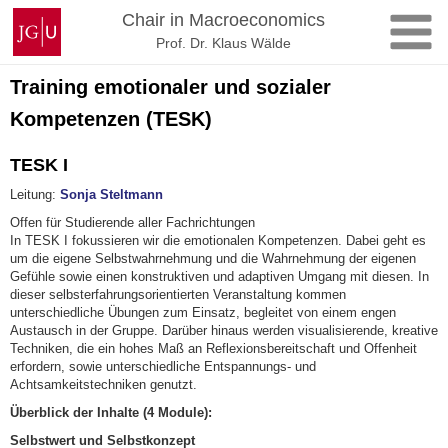
Skip
Johannes
Chair in Macroeconomics
to
Gutenberg
Prof. Dr. Klaus Wälde
content
University
Mainz
Training emotionaler und sozialer
Kompetenzen (TESK)
TESK I
Leitung:
Sonja Steltmann
Offen für Studierende aller Fachrichtungen
In TESK I fokussieren wir die emotionalen Kompetenzen. Dabei geht es
um die eigene Selbstwahrnehmung und die Wahrnehmung der eigenen
Gefühle sowie einen konstruktiven und adaptiven Umgang mit diesen. In
dieser selbsterfahrungsorientierten Veranstaltung kommen
unterschiedliche Übungen zum Einsatz, begleitet von einem engen
Austausch in der Gruppe. Darüber hinaus werden visualisierende, kreative
Techniken, die ein hohes Maß an Reflexionsbereitschaft und Offenheit
erfordern, sowie unterschiedliche Entspannungs- und
Achtsamkeitstechniken genutzt.
Überblick der Inhalte (4 Module):
Selbstwert und Selbstkonzept