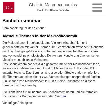
Skip
Johannes
Chair in Macroeconomics
to
Gutenberg
Prof. Dr. Klaus Wälde
content
University
Mainz
Bachelorseminar
Seminarleitung: Niklas Scheuer
Aktuelle Themen in der Makroökonomik
Die Makroökonomik behandelt eine Vielzahl wirtschaftlich und
gesellschaftlich relevanter Themen. Im Grenzbereich zwischen Ökonomie
und Psychologie geht sie auch über rein ökonomische Themen hinaus
und verwendet psychologisches Denken zur Fundierung ökonomischer
Modelle menschlichen Verhaltens.
Das Bachelorseminar deckt die gesamte Breite der Makroökonomik ab,
so wie sie in Makroökonomik I und in Makroökonomik II an der JGU
unterrichtet wird. Das Seminar wird also allen Studierenden empfohlen,
die Themen aus einer dieser zwei Veranstaltungen ansprechend fanden.
Ein Besuch von Makroökonomik II ist für eine Teilnahme an diesem
Seminar nicht notwendig.
Die Richtlinien für Teilnehmer an Bachelorseminaren und die formalen
Richtlinien für Bachelorarbeiten finden Sie
hier
.
Vorläufiger Ablaufplan: