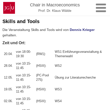
Skip
Johannes
Chair in Macroeconomics
to
Gutenberg
Prof. Dr. Klaus Wälde
content
University
Mainz
Skills and Tools
Die Veranstaltung Skills and Tools wird von
Dennis Krieger
gehalten
.
Zeit und Ort:
von 18:00-
WS1 Einführungsveranstaltung &
20.04.
(RW1):
19:30
Themenwahl
von 10:15-
28.04.
(HSIII):
WS2
11:45
von 10:15-
(PC-Pool
12.05.
Übung zur Literaturrecherche
11:45
275):
von 10:15-
19.05.
(HSIII):
WS3
11:45
von 10:15-
02.06.
(HSIII):
WS4
11:45