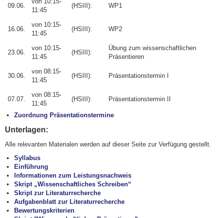
von 10:15-
09.06.
(HSIII):
WP1
11:45
von 10:15-
16.06.
(HSIII):
WP2
11:45
von 10:15-
Übung zum wissenschaftlichen
23.06.
(HSIII):
11:45
Präsentieren
von 08:15-
30.06.
(HSIII):
Präsentationstermin I
11:45
von 08:15-
07.07.
(HSIII):
Präsentationstermin II
11:45
Zuordnung Präsentationstermine
Unterlagen:
Alle relevanten Materialen werden auf dieser Seite zur Verfügung gestellt.
Syllabus
Einführung
Informationen zum Leistungsnachweis
Skript „Wissenschaftliches Schreiben“
Skript zur Literaturrecherche
Aufgabenblatt zur Literaturrecherche
Bewertungskriterien